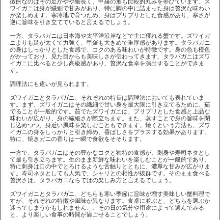
徴的なのはその足がやや細長く、甲羅の形も比較的丸みを帯びています。ズ
ワイガニは身が繊細で甘みがあり、特に脚の中に詰まった身は贅沢な味わい
が楽しめます。寒冷地で育つため、身はプリプリとした食感があり、寒さが
逆に旨味を引き立てていると言えるでしょう。
一方、タラバガニは日本海や太平洋沿岸などで主に獲れる蟹です。ズワイガ
ニよりも足が太くて力強く、甲羅も大きめで重厚感があります。タラバガニ
の身はしっかりとした食感で、コクのある味わいが特徴です。身の色も橙色
がかっており、見た目からも美味しさが伝わってきます。タラバガニはズワ
イガニに比べると少し高級感があり、贅沢な食卓を演出することができま
す。
調理法にも違いが見られます。
ズワイガニとタラバガニ、それぞれの特長は調理法においても表れていま
す。まず、ズワイガニはその繊細で甘い身を最大限に引き立てるために、茹
でることが一般的です。茹でたズワイガニは、プリプリとした食感と上品な
味わいが広がり、身の繊細さが際立ちます。また、蒸すことで身の旨味を閉
じ込めつつ、身近い風味を楽しむこともできます。焼くという方法も、ズワ
イガニの身をしっかりと引き締め、香ばしさをプラスする効果があります。
特に、焼きガニの香りは一瞬で食欲をそそります。
一方で、タラバガニはその豊かなコクと独特の食感が、刺身や寿司ネタとし
て最も引き立ちます。生のまま新鮮な味わいを楽しむことが一般的であり、
特に刺身は口の中でとろけるような舌触りとともに、濃厚な甘みが広がりま
す。寿司ネタとしても人気で、シャリとの相性が抜群です。そのまま食べる
贅沢さは、タラバガニならではの楽しみ方と言えるでしょう。
ズワイガニとタラバガニ、どちらも寒い季節に旨味が増す美味しい蟹料理で
すが、それぞれの特徴や風味が異なります。食卓に並ぶと、どちらを選ぶか
迷ってしまうかもしれません、、その日の気分や用途によって選んでみる
と、より楽しい食事の時間が過ごせることでしょう。