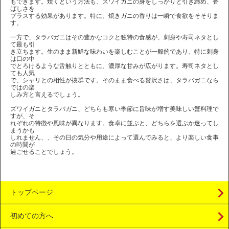
もできます。焼くという方法も、ズワイガニの身をしっかりと引き締め、香
ばしさを
プラスする効果があります。特に、焼きガニの香りは一瞬で食欲をそそりま
す。
一方で、タラバガニはその豊かなコクと独特の食感が、刺身や寿司ネタとし
て最も引
き立ちます。生のまま新鮮な味わいを楽しむことが一般的であり、特に刺身
は口の中
でとろけるような舌触りとともに、濃厚な甘みが広がります。寿司ネタとし
ても人気
で、シャリとの相性が抜群です。そのまま食べる贅沢さは、タラバガニなら
ではの楽
しみ方と言えるでしょう。
ズワイガニとタラバガニ、どちらも寒い季節に旨味が増す美味しい蟹料理で
すが、そ
れぞれの特徴や風味が異なります。食卓に並ぶと、どちらを選ぶか迷ってし
まうかも
しれません、、その日の気分や用途によって選んでみると、より楽しい食事
の時間が
過ごせることでしょう。
トップページ
初めての方へ