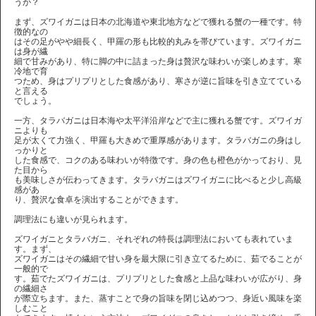
うか？
まず、ズワイガニは日本の北海道や東北地方などで獲れる蟹の一種です。特
徴的なの
はその足がやや細長く、甲羅の形も比較的丸みを帯びています。ズワイガニ
は身が繊
細で甘みがあり、特に脚の中に詰まった身は贅沢な味わいが楽しめます。寒
冷地で育
つため、身はプリプリとした食感があり、寒さが逆に旨味を引き立てている
と言える
でしょう。
一方、タラバガニは日本海や太平洋沿岸などで主に獲れる蟹です。ズワイガ
ニよりも
足が太くて力強く、甲羅も大きめで重厚感があります。タラバガニの身はし
っかりと
した食感で、コクのある味わいが特徴です。身の色も橙色がかっており、見
た目から
も美味しさが伝わってきます。タラバガニはズワイガニに比べると少し高級
感があ
り、贅沢な食卓を演出することができます。
調理法にも違いが見られます。
ズワイガニとタラバガニ、それぞれの特長は調理法においても表れていま
す。まず、
ズワイガニはその繊細で甘い身を最大限に引き立てるために、茹でることが
一般的で
す。茹でたズワイガニは、プリプリとした食感と上品な味わいが広がり、身
の繊細さ
が際立ちます。また、蒸すことで身の旨味を閉じ込めつつ、身近い風味を楽
しむこと