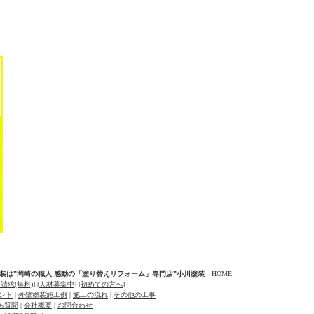
装は”岡崎の職人 感動の「塗り替えリフォーム」専門店”小川塗装
HOME
請求(無料)
] [
人材募集中
] [
初めての方へ
]
ント
|
外壁塗装施工例
|
施工の流れ
|
その他の工事
る質問
|
会社概要
|
お問合わせ