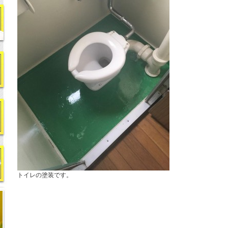
トイレの塗装です。